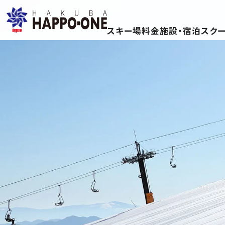
スキー場
料金
施設・宿泊
スク