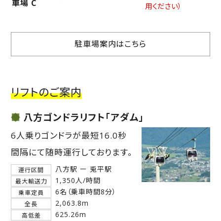
車場 C
用ください）
駐車場案内はこちら
リフトのご案内
八方ゴンドラリフト「アダム」
6人乗りゴンドラが最短16.0秒
間隔にて随時運行しております。
八方駅 ー 兎平駅
運行区間
1,350人/時間
最大輸送力
6名（乗車時間8分）
乗車定員
2,063.8m
全長
625.26m
高低差