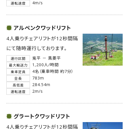
4m/s
運転速度
アルペンクワッドリフト
4人乗りチェアリフトが12秒間隔
にて随時運行しております。
兎平 － 黒菱平
運行区間
1,200人/時間
最大輸送力
4名（乗車時間 約7分）
乗車定員
783m
全長
284.54m
高低差
2m/s
運転速度
グラートクワッドリフト
4人乗りチェアリフトが12秒間隔