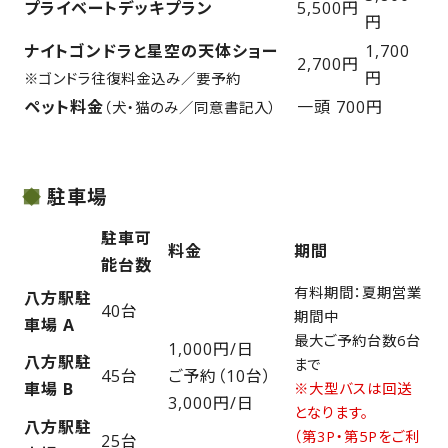
プライベートデッキプラン
5,500円
円
ナイトゴンドラと星空の天体ショー
1,700
2,700円
円
※ゴンドラ往復料金込み／要予約
ペット料金
一頭 700円
（犬・猫のみ／同意書記入）
駐車場
駐車可
料金
期間
能台数
有料期間：夏期営業
八方駅駐
40台
期間中
車場 A
最大ご予約台数6台
1,000円/日
八方駅駐
まで
45台
ご予約（10台）
車場 B
※大型バスは回送
3,000円/日
となります。
八方駅駐
（第3P・第5Pをご利
25台