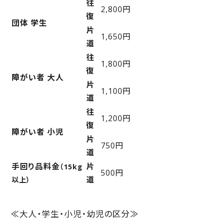
往
2,800円
復
団体 学生
片
1,650円
道
往
1,800円
復
障がい者 大人
片
1,100円
道
往
1,200円
復
障がい者 小児
片
750円
道
手回り品料金
片
（15kg
500円
道
以上）
≪大人・学生・小児・幼児の区分≫