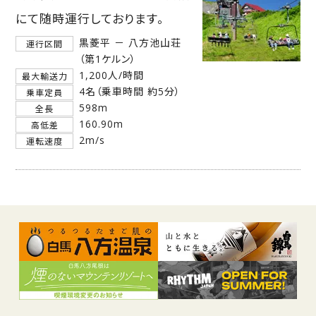
にて随時運行しております。
黒菱平 － 八方池山荘
運行区間
（第1ケルン）
1,200人/時間
最大輸送力
4名（乗車時間 約5分）
乗車定員
598m
全長
160.90m
高低差
2m/s
運転速度